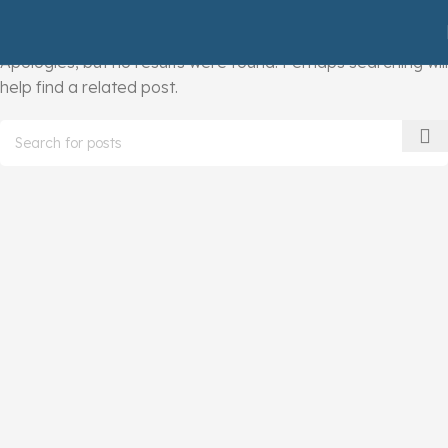
Nothing Found
Apologies, but no results were found. Perhaps searching will
help find a related post.