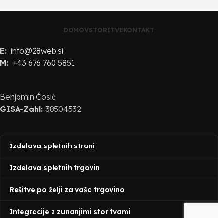
DOMOV
STORITVE
KONTAKT
E:
info@28web.si
M:
+43 676 760 5851
Benjamin Ćosić
GISA-Zahl:
38504532
Izdelava spletnih strani
Izdelava spletnih trgovin
Rešitve po želji za vašo trgovino
Integracije z zunanjimi storitvami